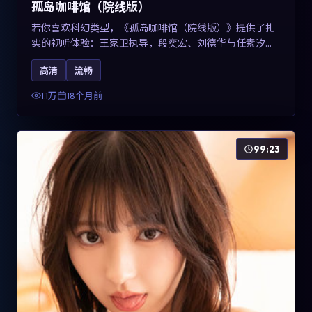
孤岛咖啡馆（院线版）
若你喜欢科幻类型，《孤岛咖啡馆（院线版）》提供了扎
实的视听体验：王家卫执导，段奕宏、刘德华与任素汐共
同演绎。影片2025年于中国台湾上映，内容用冷峻镜头语
高清
流畅
言观察城市夜间的孤独，关键词包含高清流畅、人物关系
与情节反转，适合检索「2025科幻」「中国台湾电影」的
1.1万
18个月前
用户。
99:23