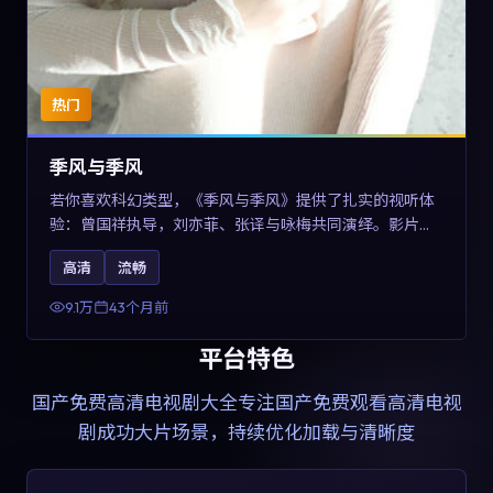
热门
季风与季风
若你喜欢科幻类型，《季风与季风》提供了扎实的视听体
验：曾国祥执导，刘亦菲、张译与咏梅共同演绎。影片
2023年于西班牙上映，内容在有限空间内完成高密度的戏
高清
流畅
剧冲突，关键词包含高清流畅、人物关系与情节反转，适
合检索「2023科幻」「西班牙电影」的用户。
9.1万
43个月前
平台特色
国产免费高清电视剧大全
专注国产免费观看高清电视
剧成功大片场景，持续优化加载与清晰度