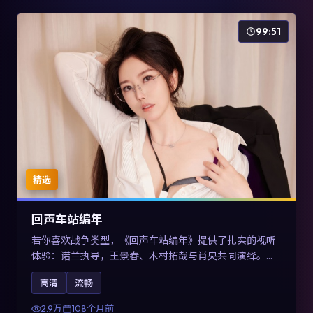
99:51
精选
回声车站编年
若你喜欢战争类型，《回声车站编年》提供了扎实的视听
体验：诺兰执导，王景春、木村拓哉与肖央共同演绎。影
片2017年于澳大利亚上映，内容用喜剧外壳包裹对现实规
高清
流畅
则的温和反讽，关键词包含高清流畅、人物关系与情节反
转，适合检索「2017战争」「澳大利亚电影」的用户。
2.9万
108个月前