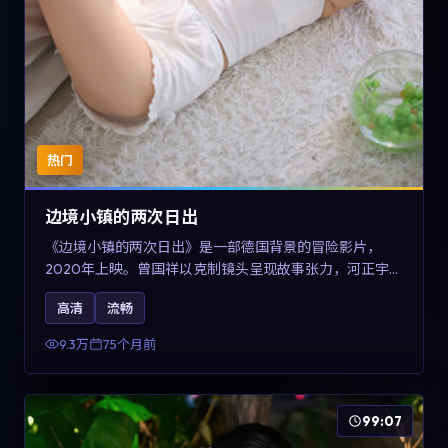
热门
边境小镇的两次日出
《边境小镇的两次日出》是一部德国背景的冒险影片，
2020年上映。曾国祥以克制镜头呈现故事张力，河正宇、
孙俪与任素汐的对手戏可圈可点。剧情层面在战争余波中
高清
流畅
刻画小人物的尊严与信念，对关注导演风格与演员阵容的
观众具有检索与收藏价值。
9.3万
75个月前
99:07