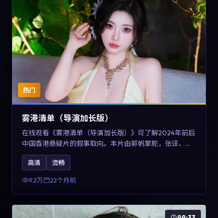
热门
雾港清单（导演加长版）
在线观看《雾港清单（导演加长版）》可了解2024年前后
中国香港悬疑片的叙事取向。本片由郭帆掌舵，张译、王
景春与咏梅主演，情节通过音乐与声音设计强化情绪张
高清
流畅
力，兼具娱乐性与讨论空间，适合作为片单补充与类型对
比参考。
9.2万
22个月前
99:33