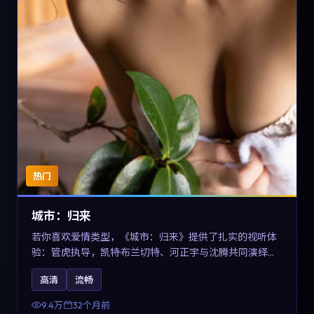
热门
城市：归来
若你喜欢爱情类型，《城市：归来》提供了扎实的视听体
验：管虎执导，凯特·布兰切特、河正宇与沈腾共同演绎。
影片2023年于德国上映，内容在有限空间内完成高密度的
高清
流畅
戏剧冲突，关键词包含高清流畅、人物关系与情节反转，
适合检索「2023爱情」「德国电影」的用户。
9.4万
32个月前