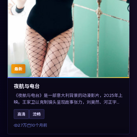
最新
夜航与电台
《夜航与电台》是一部意大利背景的动漫影片，2025年上
映。王家卫以克制镜头呈现故事张力，刘昊然、河正宇与
王景春的对手戏可圈可点。剧情层面以多线叙事拼贴都市
高清
流畅
边缘人的选择与救赎，对关注导演风格与演员阵容的观众
具有检索与收藏价值。
2.7万
10个月前