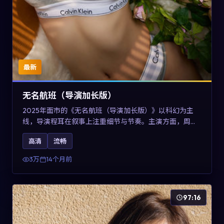
最新
无名航班（导演加长版）
2025年面市的《无名航班（导演加长版）》以科幻为主
线，导演程耳在叙事上注重细节与节奏。主演方面，周冬
雨、凯特·布兰切特与巩俐的表演为角色增添层次。故事以
高清
流畅
女性视角重写传统类型片的叙事惯性，可作为美国影视爱
好者的高清观影选择。
3万
14个月前
97:16