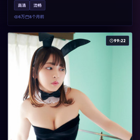
影片2025年于法国上映，内容用喜剧外壳包裹对现实规则
高清
流畅
的温和反讽，关键词包含高清流畅、人物关系与情节反
转，适合检索「2025动漫」「法国电影」的用户。
8万
8个月前
99:22