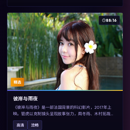
88:16
精选
彼岸与雨夜
《彼岸与雨夜》是一部法国背景的科幻影片，2017年上
映。管虎以克制镜头呈现故事张力，周冬雨、木村拓哉与
张震的对手戏可圈可点。剧情层面在真实历史背景下虚构
高清
流畅
一段跨国追寻之旅，对关注导演风格与演员阵容的观众具