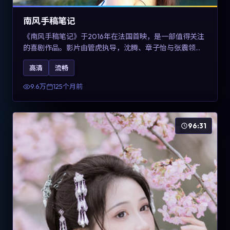
南风手稿笔记
《南风手稿笔记》于2016年在法国首映，是一部值得关注
的喜剧作品。影片由管虎执导，沈腾、章子怡与张震领衔
出演。剧情通过回忆与现实交错呈现记忆的可塑性，整体
高清
流畅
完成度高，适合希望了解法国喜剧类型创作的观众在线观
看。
9.6万
125个月前
96:31