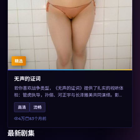
精选
无声的证词
若你喜欢战争类型，《无声的证词》提供了扎实的视听体
验：管虎执导，孙俪、河正宇与长泽雅美共同演绎。影片
2019年于澳大利亚上映，内容在罪案类型框架内探讨制度
高清
流畅
与个体关系，关键词包含高清流畅、人物关系与情节反
转，适合检索「2019战争」「澳大利亚电影」的用户。
4万
83个月前
最新剧集