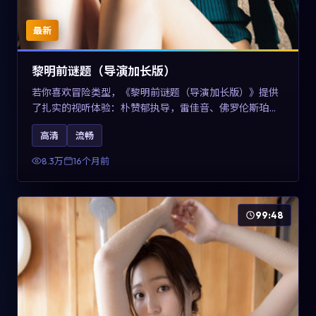
最新
黎明前谜题（导演加长版）
若你喜欢冒险类型，《黎明前谜题（导演加长版）》提供
了扎实的视听体验：朴赞郁执导，雷佳音、佛罗伦斯·珀与
章子怡共同演绎。影片2025年于美国上映，内容在有限空
高清
流畅
间内完成高密度的戏剧冲突，关键词包含高清流畅、人物
关系与情节反转，适合检索「2025冒险」「美国电影」的
8.3万
16个月前
用户。
99:48