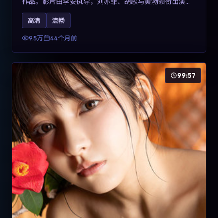
作品。影片由李安执导，刘亦菲、胡歌与黄渤领衔出演。
剧情用喜剧外壳包裹对现实规则的温和反讽，整体完成度
高清
流畅
高，适合希望了解意大利冒险类型创作的观众在线观看。
9.5万
44个月前
99:57